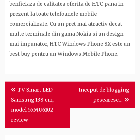
benficiaza de calitatea oferita de HTC pana in
prezent la toate telefoanele mobile
comercializate. Cu un pret mai atractiv decat
multe terminale din gama Nokia si un design
mai impunator, HTC Windows Phone 8X este un
best-buy pentru un Windows Mobile Phone.
Post
TV Smart LED
Inceput de blogging
navigation
Samsung 138 cm,
pescaresc…
model 55MU6102 –
review