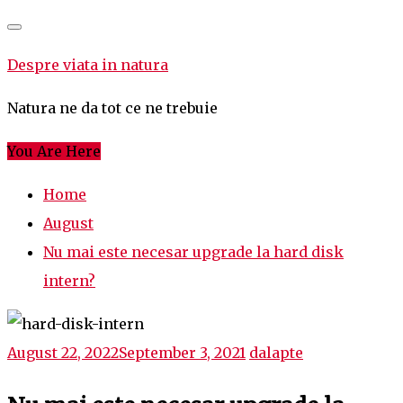
Skip
to
Despre viata in natura
content
Natura ne da tot ce ne trebuie
You Are Here
Home
August
Nu mai este necesar upgrade la hard disk
intern?
August 22, 2022
September 3, 2021
dalapte