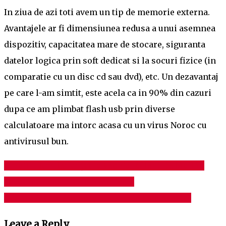
In ziua de azi toti avem un tip de memorie externa.
Avantajele ar fi dimensiunea redusa a unui asemnea
dispozitiv, capacitatea mare de stocare, siguranta
datelor logica prin soft dedicat si la socuri fizice (in
comparatie cu un disc cd sau dvd), etc. Un dezavantaj
pe care l-am simtit, este acela ca in 90% din cazuri
dupa ce am plimbat flash usb prin diverse
calculatoare ma intorc acasa cu un virus
Noroc cu
antivirusul bun.
Gmail – Am Renunțat la Vechiul Client De Mail în
Post
Favoarea Acestuia. Iată Motivele
navigation
Despre Magic Memory Stick – Ce Este Acesta?
Leave a Reply