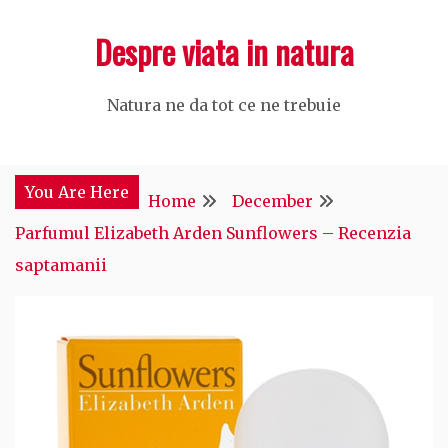
Skip
Despre viata in natura
to
content
Natura ne da tot ce ne trebuie
You Are Here
Home
December
Parfumul Elizabeth Arden Sunflowers – Recenzia
saptamanii