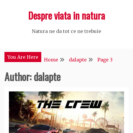
Skip
Despre viata in natura
to
content
Natura ne da tot ce ne trebuie
You Are Here
Home
dalapte
Page 3
Author:
dalapte