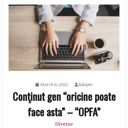
March 8, 2022
dalapte
Conţinut gen “oricine poate
face asta” – “OPFA”
Diverse