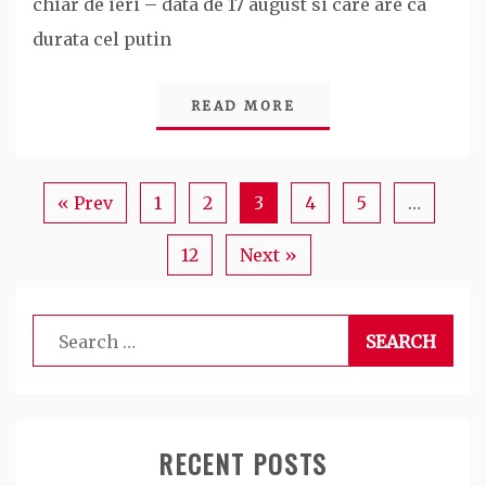
chiar de ieri – data de 17 august si care are ca
durata cel putin
READ MORE
« Prev
1
2
3
4
5
…
12
Next »
Search
for:
RECENT POSTS