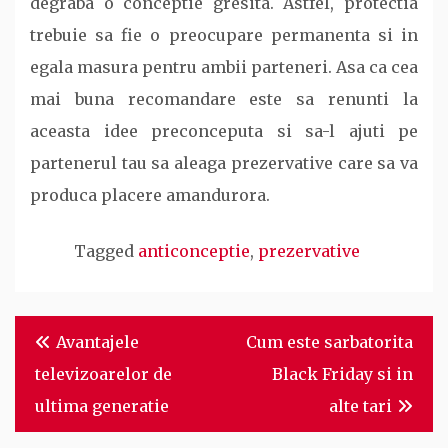
degraba o conceptie gresita. Astfel, protectia
trebuie sa fie o preocupare permanenta si in
egala masura pentru ambii parteneri. Asa ca cea
mai buna recomandare este sa renunti la
aceasta idee preconceputa si sa-l ajuti pe
partenerul tau sa aleaga prezervative care sa va
produca placere amandurora.
Tagged
anticonceptie
,
prezervative
Post
Avantajele
Cum este sarbatorita
navigation
televizoarelor de
Black Friday si in
ultima generatie
alte tari