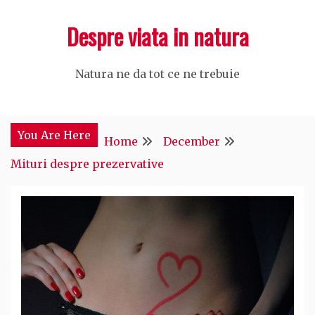
Skip
Despre viata in natura
to
content
Natura ne da tot ce ne trebuie
You Are Here
Home
December
Mituri despre prezervative