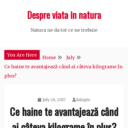
Skip
Despre viata in natura
to
content
Natura ne da tot ce ne trebuie
You Are Here
Home
July
Ce haine te avantajează când ai câteva kilograme în
plus?
July 26, 2017
dalapte
Ce haine te avantajează când
ai câteva kilograme în plus?