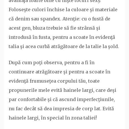
avantaja foarte bine cu nişte tocuri sexy.
Foloseşte culori închise la culoare şi materiale
că denim sau spandex. Atenţie: cu o fustă de
acest gen, bluza trebuie să fie strânsă şi
introdusă în fusta, pentru a scoate în evidenţă
talia şi acea curbă atrăgătoare de la talie la şold.
După cum poţi observa, pentru a fi în
continuare atrăgătoare şi pentru a scoate în
evidenţă frumuseţea corpului tău, toate
propunerile mele evită hainele largi, care deşi
par confortabile şi că ascund imperfecţiunile,
nu fac decât să dea impresia de corp lat. Evită
hainele largi, în special în zona taliei!