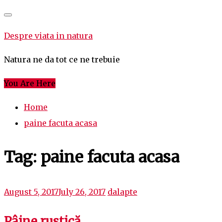
Skip
to
Despre viata in natura
content
Natura ne da tot ce ne trebuie
You Are Here
Home
paine facuta acasa
Tag:
paine facuta acasa
August 5, 2017
July 26, 2017
dalapte
Pâine rustică