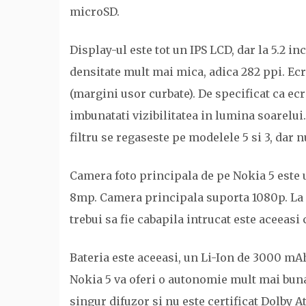
microSD.
Display-ul este tot un IPS LCD, dar la 5.2 in
densitate mult mai mica, adica 282 ppi. Ecra
(margini usor curbate). De specificat ca ecr
imbunatati vizibilitatea in lumina soarelui.
filtru se regaseste pe modelele 5 si 3, dar n
Camera foto principala de pe Nokia 5 este u
8mp. Camera principala suporta 1080p. La c
trebui sa fie cabapila intrucat este aceeasi
Bateria este aceeasi, un Li-Ion de 3000 mAh
Nokia 5 va oferi o autonomie mult mai buna
singur difuzor si nu este certificat Dolby 