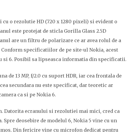
ci cu o rezolutie HD (720 x 1280 pixeli) si evident o
nul este protejat de sticla Gorilla Glass 2.5D
anul are un filtru de polarizare ce ar avea rolul de a
 Conform specificatiilor de pe site-ul Nokia, acest
u si 6. Posibil sa lipseasca informatia din specificatii.
na de 13 MP, f/2.0 cu suport HDR, iar cea frontala de
ea secundara nu este specificat, dar teoretic ar
 camera ca si pe Nokia 6.
. Datorita ecranului si rezolutiei mai mici, cred ca
. Spre deosebire de modelul 6, Nokia 5 vine cu un
Atmos. Din fericire vine cu microfon dedicat pentru