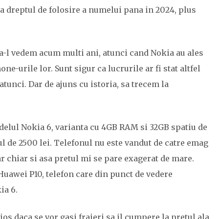
a dreptul de folosire a numelui pana in 2024, plus
 sa-l vedem acum multi ani, atunci cand Nokia au ales
-urile lor. Sunt sigur ca lucrurile ar fi stat altfel
atunci. Dar de ajuns cu istoria, sa trecem la
delul Nokia 6, varianta cu 4GB RAM si 32GB spatiu de
ul de 2500 lei. Telefonul nu este vandut de catre emag
r chiar si asa pretul mi se pare exagerat de mare.
Huawei P10, telefon care din punct de vedere
ia 6.
os daca se vor gasi fraieri sa il cumpere la pretul ala.